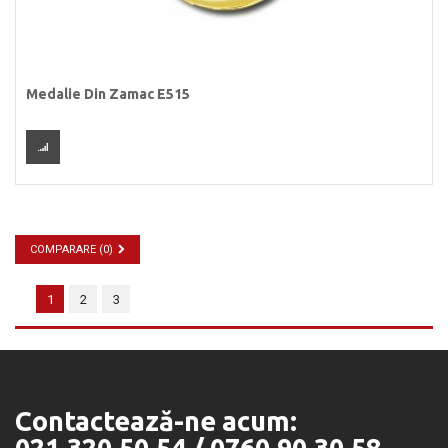
Medalie Din Zamac E515
COMPARARE (
0
)
1
2
3
Contactează-ne acum: