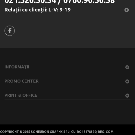
021.320.50.54 / 0760.90.30.58
Relații cu clienții: L-V: 9-19
INFORMAŢII
PROMO CENTER
PRINT & OFFICE
COPYRIGHT © 2015 SC NEURON GRAPHX SRL; CUI RO18178320; REG. COM.