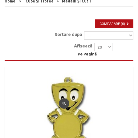
Home
>
Cupe Și Trofee
>
Medalii Și Cutii
COMPARARE (
0
)
Sortare după
Afișează
Pe Pagină